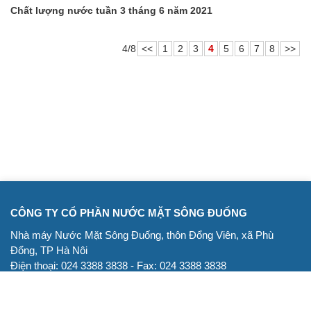
Chất lượng nước tuần 3 tháng 6 năm 2021
4/8
<<
1
2
3
4
5
6
7
8
>>
CÔNG TY CỔ PHẦN NƯỚC MẶT SÔNG ĐUỐNG
Nhà máy Nước Mặt Sông Đuống, thôn Đổng Viên, xã Phù
Đổng, TP Hà Nôi
Điện thoại: 024 3388 3838 - Fax: 024 3388 3838
Email: info@sdwtp.vn