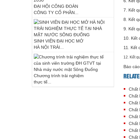
6. Kết q
ĐẠI HỘI CÔNG ĐOÀN
7. Kết q
CÔNG TY CỔ PHẦN...
8. Kết q
9. Kết q
10. Kết
SINH VIÊN ĐẠI HỌC MỞ
HÀ NỘI TRẢI...
11. Kết
12. Kết q
Báo cáo
RELATE
Chương trình trải nghiệm
thực tế...
Chất 
Chất 
Chất 
Chất 
Chất 
Chất 
Chất 
Chất 