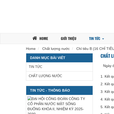
HOME
GIỚI THIỆU
TIN TỨC
Home
Chất lượng nước
Chỉ tiêu B (16 CHỈ TIÊ
CHẤT L
DANH MỤC BÀI VIẾT
Ngày 
TIN TỨC
CHẤT LƯỢNG NƯỚC
1. Kết q
2. Kết q
TIN TỨC - THÔNG BÁO
3. Kết q
4. Kết q
5. Kết q